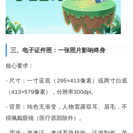
三、电子证件照：一张照片影响终身
核心要求：
- 尺寸：一寸蓝底（295×413像素）或两寸白底
（413×579像素），分辨率300dpi。
- 背景：纯色无渐变，人物需露双耳、眉毛，不
得佩戴眼镜（医疗原因除外）。
- 用途：准考证、考试系统核验、证书制作，若