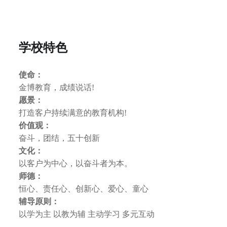
学校特色
使命：
金博教育，成绩说话!
愿景：
打造客户持续满意的教育机构!
价值观：
奋斗，团结，五十创新
文化：
以客户为中心，以奋斗者为本。
师德：
恒心、责任心、创新心、爱心、童心
辅导原则：
以学为主 以教为辅 主动学习 多元互动