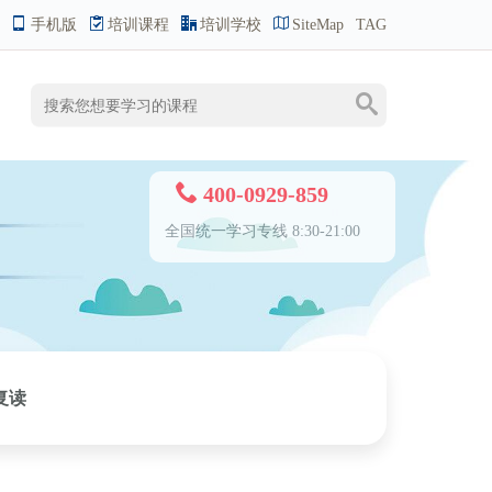
手机版
培训课程
培训学校
SiteMap
TAG
400-0929-859
全国统一学习专线 8:30-21:00
复读