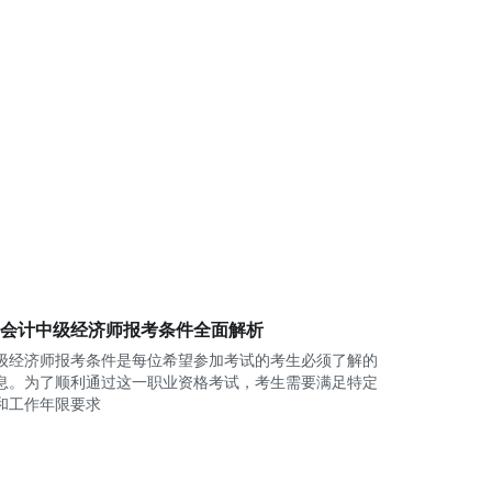
项目免费“直播课”和“精品课”高清播放，采
用“直播+回放”的双重模式方便学员在线和离
线学习;由专业教研老师提供24小时在线答疑
服务;采用“智能题库”，提供测评习题和效果
反馈;提供各类行业、考试资讯和备考技巧。
教学体系—轻松化
2018年，优路教育采取融合式教学新模式，
将“直播+录播+面授”相结合;建立“知识树”体
系，增设知识点搜索功能;汇编智能题库，实
现智能测评和训练;配备专业师资，提供在线
答疑服务;以智能题库和学员学习行为大数据
为基础，以核心师资为标准，实行全国统一
6年会计中级经济师报考条件全面解析
化教学服务管理。
级经济师报考条件是每位希望参加考试的考生必须了解的
融合式教学
息。为了顺利通过这一职业资格考试，考生需要满足特定
将知识讲解型课程录成高清网课;把习题、密
和工作年限要求
训、点题等互动性较强的课程，规划为网络
直播课程;将重要预测、考前集训等需要强制
学员记忆的内容设计为高端面授课程;使线上