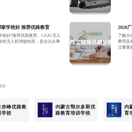
哪家学校好 推荐优路教育
202
学校好?推荐优路教育。CAAC无人
了解2
发的无人机驾驶执照，是合法从事
费用及
过重要
859
古赤峰优路教
内蒙古鄂尔多斯优
内
训学校
路教育培训学校
育