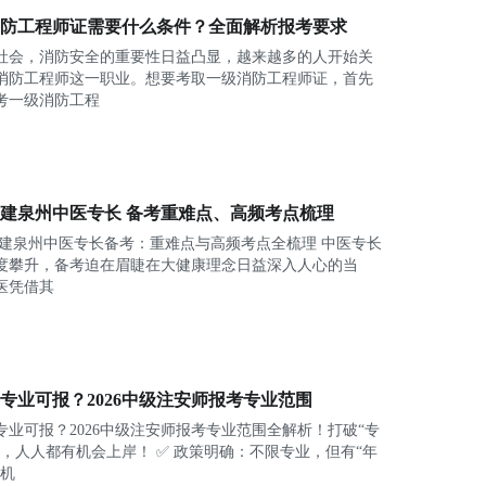
线下教学内容更加明确，既减少了教师讲课
防工程师证需要什么条件？全面解析报考要求
内容重复的情况，又让学员免于在海量课程
社会，消防安全的重要性日益凸显，越来越多的人开始关
之间来回奔波，实现师资和时间的优化配
消防工程师这一职业。想要考取一级消防工程师证，首先
置。
考一级消防工程
属地化教学
全国200+直营分校依托总部标准化产品体
系，全面推行属地化教学服务和定制化教学
管理。
6福建泉州中医专长 备考重难点、高频考点梳理
教学规划：根据属地学员大数据，规划教学
6 福建泉州中医专长备考：重难点与高频考点全梳理 中医专长
课程，设置教学安排进度，实现专属化学
度攀升，备考迫在眉睫在大健康理念日益深入人心的当
习。
医凭借其
教学内容：因地制宜、因人施教，安排符合
学员需求的教学内容，强化属地面授。
测评管理：依托智能题库分梯度安排测试，
根据数据反馈调整教学规划，实现针对性教
专业可报？2026中级注安师报考专业范围
学。
专业可报？2026中级注安师报考专业范围全解析！打破“专
分层服务：总部师资统一化教学服务，属地
”，人人都有机会上岸！ ✅ 政策明确：不限专业，但有“年
教研针对性答疑辅导，实现定制化服务。
”机