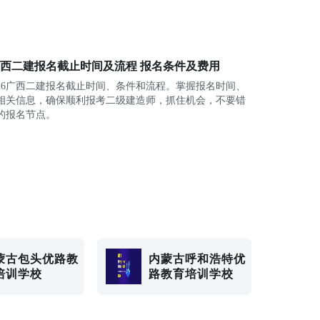
“五步四轮三阶段”教学法
五步：讲、练、测、评、训
四轮：基础直播、教材强化、大师串密、考
前集训
6广西二建报名截止时间及流程 报名条件及费用
三阶段：基础巩固、强化提高、考前突破
026广西二建报名截止时间、条件和流程。掌握报名时间、
服务体系—全面化
相关信息，确保顺利报考二级建造师，抓住机会，不要错
从一线服务人员到管理层，从产品/教辅资料
的报名节点。
研发到开展教学，从授课到答疑，从人才培
养到就业指导，优路教育打造咨询+教学+答
疑+就业+职业发展规划的服务闭环，为学员
提供专业、细致、全面的服务。
专属班主任
全程跟进测评、辅导、监督，提供方法指
导、政策解读、就业咨询等全方位一站式服
务。
蒙古包头优路教
内蒙古呼和浩特优
培训学校
专属教研
路教育培训学校
研究教材和考试大纲，把握命题规律，制定
教学计划;提供7×24全天候0.5小时反馈专业答