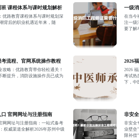
班 课程体系与课时规划解析
一级消
：优路教育课程体系与课时规划深
在当今
热潮背后的职业机遇近年来，随
注一级
要了解
员报考流程、官网系统操作教程
202
考全攻略：优路教育带你轻松通关！
202
不断提升，消防设施操作员已成为
考试热
下，中
入口 官网网址与注册指南
非安全
口官网网址与注册指南：一站式备考
非安全
：权威渠道全解析2026年苏州中级
业壁垒
限补偿