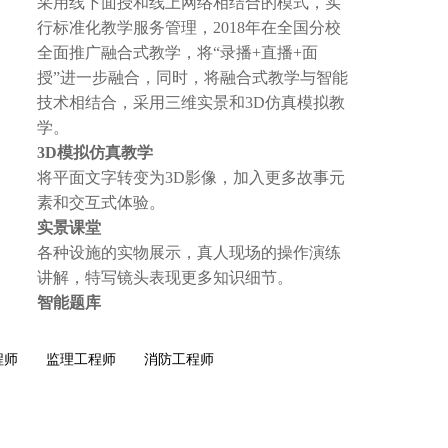
采用线下面授和线上网络相结合的模式，实
行标准化教学服务管理，2018年在全国分校
全面推广融合式教学，将“录播+直播+面
授”进一步融合，同时，将融合式教学与智能
技术相结合，采用三维实景和3D仿真模拟教
学。
3D模拟仿真教学
将平面文字转变为3D影像，加入更多故事元
素和交互式体验。
实景课堂
各种设施的实物展示，真人现场的操作演练
讲解，特写镜头表现更多知识细节。
智能题库
题库的每日一练、章节练习、历年真题、模
拟试题等模块包含大量测试题，凭借大数据
程师
监理工程师
消防工程师
智能记录答题轨迹，收集错题，检索知识
点，依据学员做题记录自动生成测评报告。
移动课堂APP