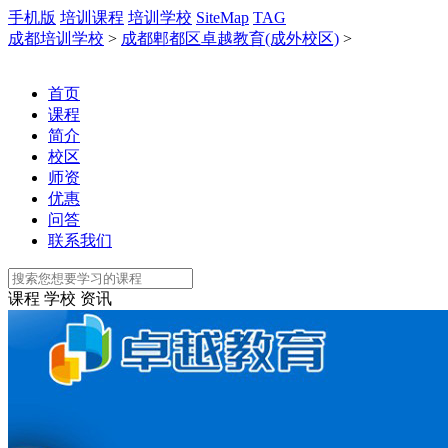
手机版
培训课程
培训学校
SiteMap
TAG
成都培训学校
>
成都郫都区卓越教育(成外校区)
>
首页
课程
简介
校区
师资
优惠
问答
联系我们
课程
学校
资讯