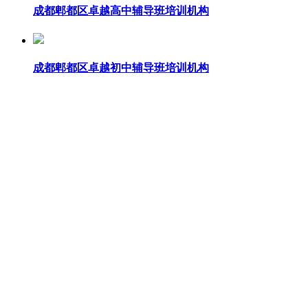
成都郫都区卓越高中辅导班培训机构
成都郫都区卓越初中辅导班培训机构
成都郫都区卓越高三复读班学校排名
学校简介
成都郫都区卓越教育(成外校区)
卓越教育（港股代码03978.HK）是1997年10月经广州
初四(中考复读)现目前全国100多个校区，遍布广州、上海、
学校特色