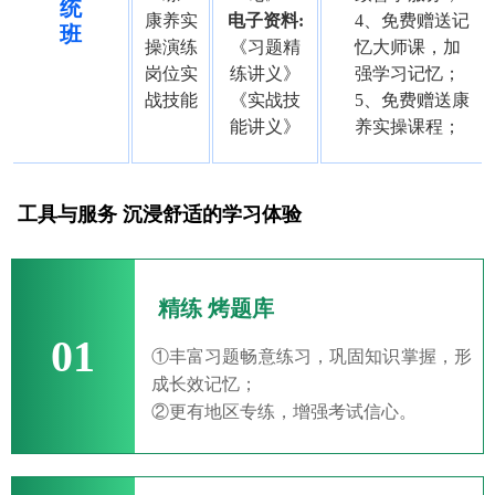
统
康养实
电子资料:
4、免费赠送记
班
操演练
《习题精
忆大师课，加
岗位实
练讲义》
强学习记忆；
战技能
《实战技
5、免费赠送康
能讲义》
养实操课程；
工具与服务 沉浸舒适的学习体验
精练 烤题库
01
①丰富习题畅意练习，巩固知识掌握，形
成长效记忆；
②更有地区专练，增强考试信心。