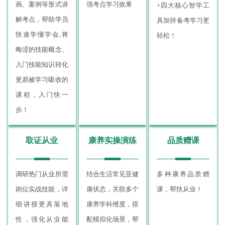
画、案例等形式讲
强考点学习效果
+四大核心智学工
解考点，帮助学员
具加持备考学习更
快速学懂学会,将
轻松！
晦涩的技能概念、
入门技能知识转化
更易被学习吸收的
课程，入门快一
步！
取证从业
康养实操演练
品质赠课
调研热门从业所需
结合生活常见亚健
多种康养品质赠
岗位实战技能，详
康状态，关联多个
课，帮扶从业！
细讲授更具落地
康养学科维度，搭
性，强化从业能
配模拟化场景，帮