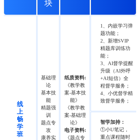
块
1、内嵌学习弹
题功能；
2、新增SVIP
精题库训练功
能；
3、AI督学提醒
升级（AI外呼
基础理
纸质资料:
+AI短信）全
论
《教学教
程督学服务；
基本技
案-基本技
4、小优督学精
能
能》
致督学服务；
线
精题强
《教学教
上
训
案-基础理
畅
智学加持：
题点专
论》
学
①小U笔记，
攻
电子资料:
班
重点课程随时
康养实
《题点专