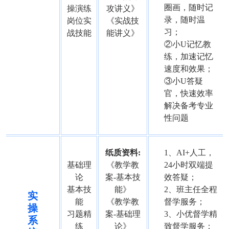
圈画，随时记
操演练
攻讲义》
录，随时温
岗位实
《实战技
习；
战技能
能讲义》
②小U记忆教
练，加速记忆
速度和效果；
③小U答疑
官，快速效率
解决备考专业
性问题
纸质资料:
1、AI+人工，
基础理
《教学教
24小时双端提
论
案-基本技
效答疑；
基本技
能》
2、班主任全程
实
能
《教学教
督学服务；
操
习题精
案-基础理
3、小优督学精
系
练
论》
致督学服务；