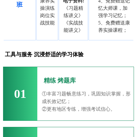
康养实
电子资料:
4、免费赠送记
班
操演练
《习题精
忆大师课，加
岗位实
练讲义》
强学习记忆；
战技能
《实战技
5、免费赠送康
能讲义》
养实操课程；
工具与服务 沉浸舒适的学习体验
精练 烤题库
01
①丰富习题畅意练习，巩固知识掌握，形
成长效记忆；
②更有地区专练，增强考试信心。