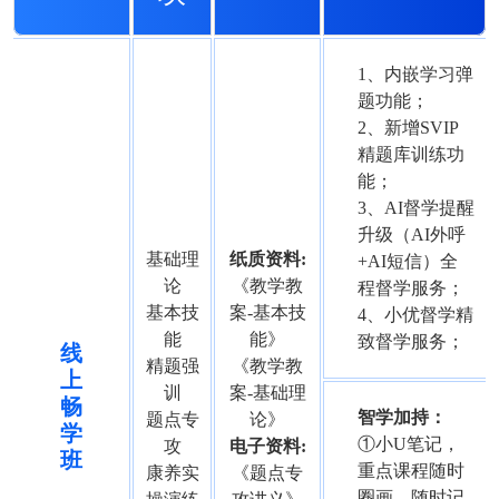
1、内嵌学习弹
题功能；
2、新增SVIP
精题库训练功
能；
3、AI督学提醒
升级（AI外呼
基础理
纸质资料:
+AI短信）全
论
《教学教
程督学服务；
基本技
案-基本技
4、小优督学精
能
能》
致督学服务；
线
精题强
《教学教
上
训
案-基础理
畅
智学加持：
题点专
论》
学
①小U笔记，
攻
电子资料:
班
重点课程随时
康养实
《题点专
圈画，随时记