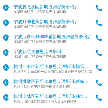
宁波腾飞学院新航道雅思英语培训
13
海曙区镇明路552号新荟天地B座3楼
宁波月湖北美新航道雅思英语培训
14
海曙区镇明路552号新荟天地B座3楼
宁波海曙区月湖雅思新航道雅思英语培训
15
海曙区镇明路542号新荟天地C座4楼
宁波新航道雅思英语培训
16
海曙区镇明路542号新荟天地C座5楼
杭州江干区新航道雅思英语培训(福雷德
17
校区)
杭州下沙文泽路99号福雷德广场艾肯金座三楼302-1室
杭州拱墅区新航道雅思英语培训(新航道
18
杭州学校总部)
杭州拱墅区延安路328号恒通大厦2-8楼
杭州上城区新航道雅思英语培训(钱江校
19
区)
杭州上城区钱江路1366华润大厦A座1903室