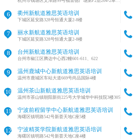
训营基地)
杭州市钱塘区文泽路99号福雷德广场第F2层204-2单元
室
衢州新航道雅思英语培训
6
下城区延安路328号恒通大厦2-8楼
丽水新航道雅思英语培训
7
下城区延安路328号恒通大厦2-8楼
台州新航道雅思英语培训
8
台州市椒江区腾达中心西2幢601-611、622
温州鹿城中心新航道雅思英语培训
9
温州市鹿城区车站大道669号尚品国际4楼
温州茶山新航道雅思英语培训
10
温州市茶山镇朝阳新街225号大学城华中科技院3楼305
宁波前程留学中心新航道雅思英语培训
11
海曙区镇明路542号新荟天地C座5楼
宁波精英学院新航道雅思英语培训
12
海曙区镇明路542号新荟天地C座4楼