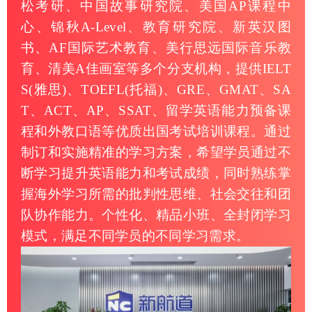
松考研、中国故事研究院、美国AP课程中
心、锦秋A-Level、教育研究院、新英汉图
书、AF国际艺术教育、美行思远国际音乐教
育、清美A佳画室等多个分支机构，提供IELT
S(雅思)、TOEFL(托福)、GRE、GMAT、SA
T、ACT、AP、SSAT、留学英语能力预备课
程和外教口语等优质出国考试培训课程。通过
制订和实施精准的学习方案，希望学员通过不
断学习提升英语能力和考试成绩，同时熟练掌
握海外学习所需的批判性思维、社会交往和团
队协作能力。个性化、精品小班、全封闭学习
模式，满足不同学员的不同学习需求。