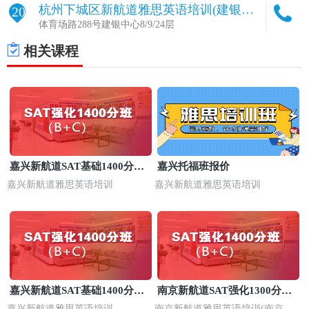
杭州下城区新航道雅思英语培训(建银校
20
区)
体育场路288号建银中心8/9/24层
相关课程
嘉兴新航道SAT基础1400分培
嘉兴托福班报价
训班
嘉兴新航道雅思英语培训
嘉兴新航道雅思英语培训
嘉兴新航道SAT基础1400分培
南京新航道SAT强化1300分培
训班
训
嘉兴新航道雅思英语培训
南京新航道雅思英语培训(南京浦