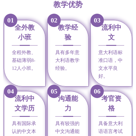
教学优势
01
02
03
全外教
教学经
流利中
小班
验
文
全程外教、
具有多年意
意大利语标
基础薄弱8-
大利语教学
准口语，中
12人小班。
经验。
文水平良
好。
04
05
06
流利中
沟通能
考官资
文学历
力
格
具有国际承
具有较强的
具备意大利
认的中文本
中文沟通能
语语言考试