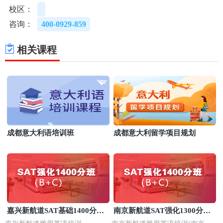
校区：
咨询：
400-0929-859
相关课程
成都意大利语培训班
成都意大利留学项目规划
嘉兴新航道SAT基础1400分培
南京新航道SAT强化1300分培
训班
训