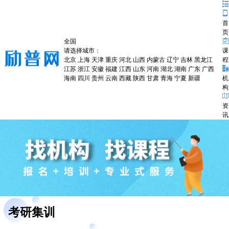
首
页
全国
请选择城市：
课
北京
上海
天津
重庆
河北
山西
内蒙古
辽宁
吉林
黑龙江
程
江苏
浙江
安徽
福建
江西
山东
河南
湖北
湖南
广东
广西
海南
四川
贵州
云南
西藏
陕西
甘肃
青海
宁夏
新疆
机
构
资
讯
考研集训