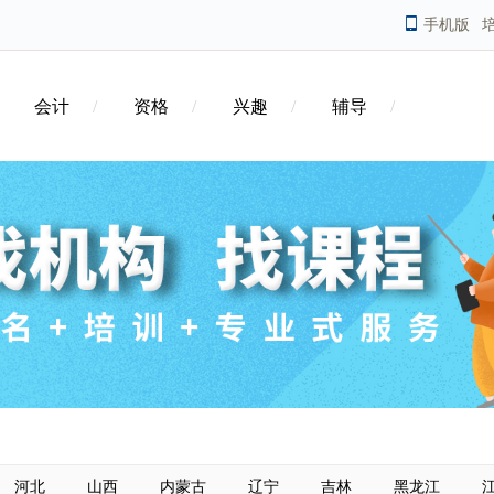
手机版
会计
资格
兴趣
辅导
河北
山西
内蒙古
辽宁
吉林
黑龙江