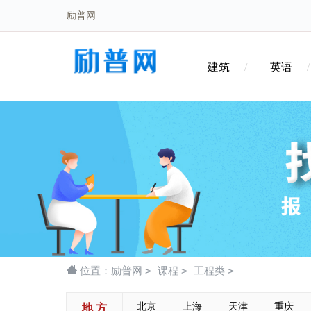
励普网
建筑
英语
>
>
>
位置：
励普网
课程
工程类
北京
上海
天津
重庆
地 方