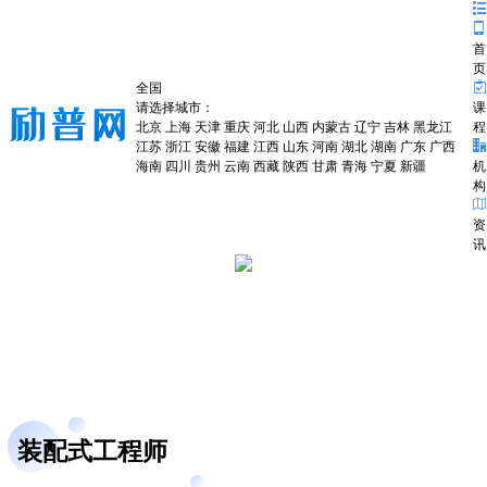
首
页
全国
请选择城市：
课
北京
上海
天津
重庆
河北
山西
内蒙古
辽宁
吉林
黑龙江
程
江苏
浙江
安徽
福建
江西
山东
河南
湖北
湖南
广东
广西
海南
四川
贵州
云南
西藏
陕西
甘肃
青海
宁夏
新疆
机
构
资
讯
装配式工程师