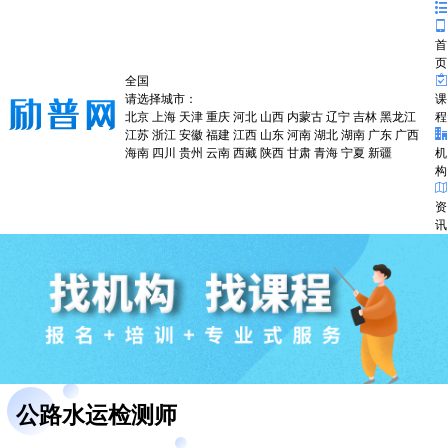
首
页
全国
请选择城市：
课
北京
上海
天津
重庆
河北
山西
内蒙古
辽宁
吉林
黑龙江
程
江苏
浙江
安徽
福建
江西
山东
河南
湖北
湖南
广东
广西
海南
四川
贵州
云南
西藏
陕西
甘肃
青海
宁夏
新疆
机
构
资
讯
公路水运检测师