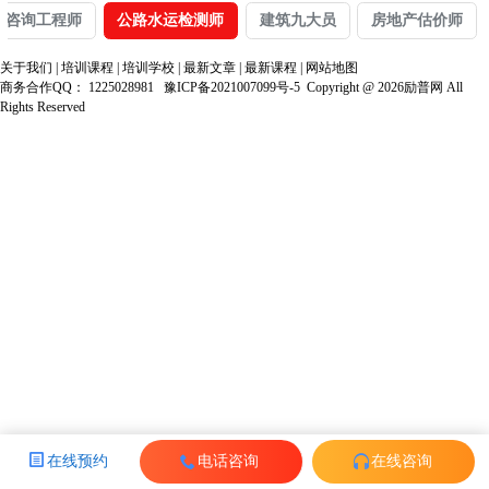
咨询工程师
公路水运检测师
建筑九大员
房地产估价师
关于我们
|
培训课程
|
培训学校
|
最新文章
|
最新课程
|
网站地图
商务合作QQ：
1225028981
豫ICP备2021007099号-5
Copyright @ 2026励普网 All
Rights Reserved
在线预约
电话咨询
在线咨询
电话咨询
预约试听
在线咨询