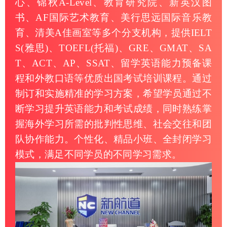
心、锦秋A-Level、教育研究院、新英汉图
书、AF国际艺术教育、美行思远国际音乐教
育、清美A佳画室等多个分支机构，提供IELT
S(雅思)、TOEFL(托福)、GRE、GMAT、SA
T、ACT、AP、SSAT、留学英语能力预备课
程和外教口语等优质出国考试培训课程。通过
制订和实施精准的学习方案，希望学员通过不
断学习提升英语能力和考试成绩，同时熟练掌
握海外学习所需的批判性思维、社会交往和团
队协作能力。个性化、精品小班、全封闭学习
模式，满足不同学员的不同学习需求。