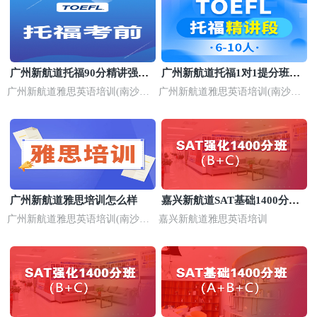
广州新航道托福90分精讲强化
广州新航道托福1对1提分班价
班
目表
广州新航道雅思英语培训(南沙校
广州新航道雅思英语培训(南沙校
区)
区)
广州新航道雅思培训怎么样
嘉兴新航道SAT基础1400分培
训班
广州新航道雅思英语培训(南沙校
嘉兴新航道雅思英语培训
区)