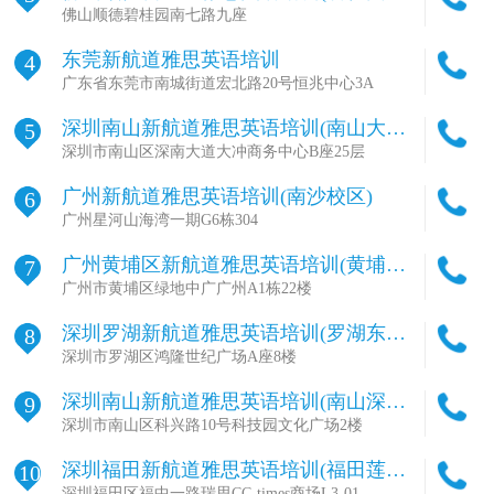
区)
佛山顺德碧桂园南七路九座
东莞新航道雅思英语培训
4
广东省东莞市南城街道宏北路20号恒兆中心3A
深圳南山新航道雅思英语培训(南山大冲
5
校区)
深圳市南山区深南大道大冲商务中心B座25层
广州新航道雅思英语培训(南沙校区)
6
广州星河山海湾一期G6栋304
广州黄埔区新航道雅思英语培训(黄埔校
7
区)
广州市黄埔区绿地中广广州A1栋22楼
深圳罗湖新航道雅思英语培训(罗湖东门
8
校区)
深圳市罗湖区鸿隆世纪广场A座8楼
深圳南山新航道雅思英语培训(南山深大
9
校区)
深圳市南山区科兴路10号科技园文化广场2楼
深圳福田新航道雅思英语培训(福田莲花
10
山校区)
深圳福田区福中一路瑞思CC-times商场L3-01