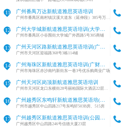
广州番禺万达新航道雅思英语培训
11
广州市番禺区南村镇汉溪大道东（延伸段）385号万达
广场综合楼5楼5004商铺
广州大学城新航道雅思英语培训(大学城
12
贝岗校区)
广州市番禺区小谷围街大学城广外西路5号305商铺
广州天河区路新航道雅思英语培训(广金
13
校区)
广州市天河区迎福路368号3栋114铺
广州海珠区新航道雅思英语培训(广财校
14
区)
广州市海珠区赤沙南约新街东一巷3号优乐购商业广场
广州天河区岗顶新航道雅思英语培训
15
广州市天河区龙口东横街28号丽柏国际大酒店22层及
25层2501室
广州越秀区东鸣轩新航道雅思英语培(东
16
鸣轩校区)
广州市越秀区中山四路217号东鸣轩503B房、515房
广州越秀区新航道雅思英语培训(公园前
17
校区)
广州越秀区中山四路246号信德大厦23层