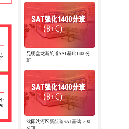
月；
昆明盘龙新航道SAT基础1400分
即
班
 个
一项
沈阳沈河区新航道SAT基础1300
分班