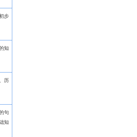
初步
的知
、历
的句
础知