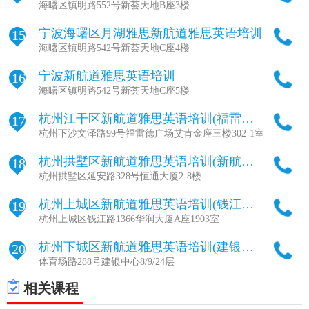
海曙区镇明路552号新荟天地B座3楼
宁波海曙区月湖雅思新航道雅思英语培训
15
海曙区镇明路542号新荟天地C座4楼
宁波新航道雅思英语培训
16
海曙区镇明路542号新荟天地C座5楼
杭州江干区新航道雅思英语培训(福雷德
17
校区)
杭州下沙文泽路99号福雷德广场艾肯金座三楼302-1室
杭州拱墅区新航道雅思英语培训(新航道
18
杭州学校总部)
杭州拱墅区延安路328号恒通大厦2-8楼
杭州上城区新航道雅思英语培训(钱江校
19
区)
杭州上城区钱江路1366华润大厦A座1903室
杭州下城区新航道雅思英语培训(建银校
20
区)
体育场路288号建银中心8/9/24层
相关课程