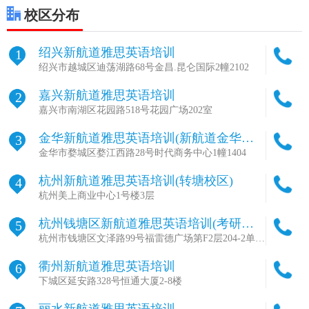
校区分布
绍兴新航道雅思英语培训
1
绍兴市越城区迪荡湖路68号金昌.昆仑国际2幢2102
嘉兴新航道雅思英语培训
2
嘉兴市南湖区花园路518号花园广场202室
金华新航道雅思英语培训(新航道金华学
3
校总部)
金华市婺城区婺江西路28号时代商务中心1幢1404
杭州新航道雅思英语培训(转塘校区)
4
杭州美上商业中心1号楼3层
杭州钱塘区新航道雅思英语培训(考研集
5
训营基地)
杭州市钱塘区文泽路99号福雷德广场第F2层204-2单元
室
衢州新航道雅思英语培训
6
下城区延安路328号恒通大厦2-8楼
丽水新航道雅思英语培训