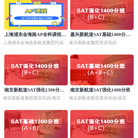
上海浦东金海路AP全科课程培
嘉兴新航道SAT基础1400分培
训
训班
上海浦东金海路新航道雅思托福培
嘉兴新航道雅思英语培训
训
南京新航道SAT强化1300分培
南京新航道SAT强化1400分班
训
南京新航道雅思英语培训(南京浦
南京新航道雅思英语培训(南京河
口校区)
西校区)