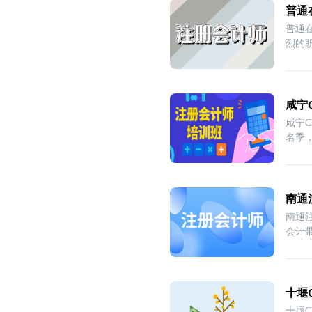
普通
普通
烈的
咸宁
咸宁
名季
南通
南通
会计
十堰
十堰