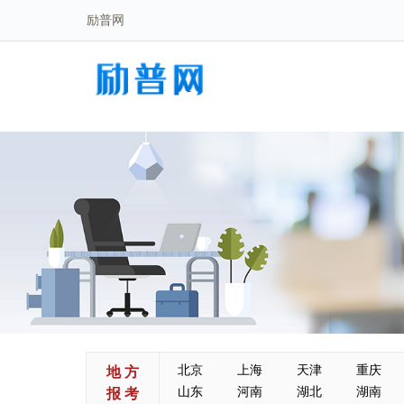
励普网
北京
上海
天津
重庆
地 方
山东
河南
湖北
湖南
报 考