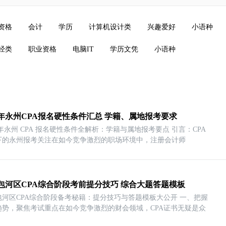
资格
会计
学历
计算机设计类
兴趣爱好
小语种
经类
职业资格
电脑IT
学历文凭
小语种
26年永州CPA报名硬性条件汇总 学籍、属地报考要求
6 年永州 CPA 报名硬性条件全解析：学籍与属地报考要点 引言：CPA
下的永州报考关注在如今竞争激烈的职场环境中，注册会计师
包河区CPA综合阶段考前提分技巧 综合大题答题模板
包河区CPA综合阶段备考秘籍：提分技巧与答题模板大公开 一、把握
趋势，聚焦考试重点在如今竞争激烈的财会领域，CPA证书无疑是众