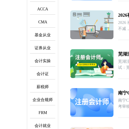
ACCA
20
CMA
202
不减
基金从业
证券从业
芜湖
会计实操
芜湖
试：
会计证
薪税师
南宁
企业合规师
南宁
考审
FRM
会计就业