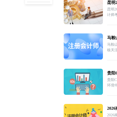
昆明
昆明
计师
马鞍
马鞍
核关
贵阳
贵阳
环境
20
202