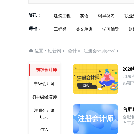
资讯：
建筑工程
英语
辅导补习
职业
课程：
工程类
英文培训
学习辅导
财
>
>
>
位置：
励普网
会计
注册会计师(cpa)
20
初级会计师
202
热潮
中级会计师
初中级经济师
合肥
注册会计师
(cpa)
合肥
当下
CFA