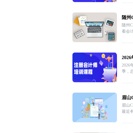
随州
随州
着会
20
202
季，
眉山
眉山
最近