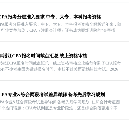
CPA报考分层准入要求 中专、大专、本科报考资格
CPA报考分层准入要求：中专、大专、本科报考资格全解析近年来，随
计行业竞争加剧，CPA（注册会计师）证书成为职场进阶的“金字招
26年潜江CPA报名时间截点汇总 线上资格审核
6年潜江CPA报名时间截点汇总：线上资格审核全攻略每年到了CPA报考
总有不少考生因为错过报名时间、审核不过关而遗憾错过考试。2026
CPA专业&综合两段考试差异详解 备考先后学习规划
CPA专业&综合两段考试差异详解 备考先后学习规划_仁和会计考证圈
有个热门话题：CPA考试到底是专业阶段难，还是综合阶段更难？不