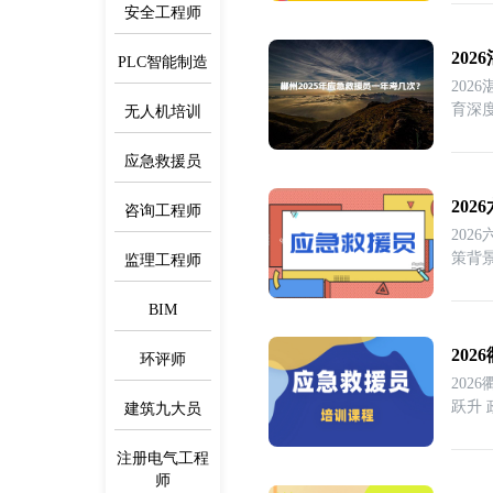
安全工程师
20
PLC智能制造
20
育深
无人机培训
应急救援员
20
咨询工程师
20
策背
监理工程师
BIM
20
环评师
20
跃升 
建筑九大员
注册电气工程
师