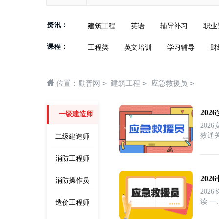
资讯：
建筑工程
英语
辅导补习
职业
课程：
工程类
英文培训
学习辅导
财
>
>
>
位置：
励普网
建筑工程
应急救援员
20
一级建造师
20
效通
二级建造师
消防工程师
20
消防操作员
20
读 
造价工程师