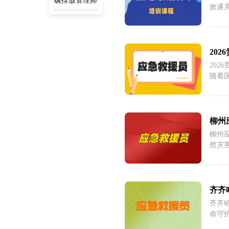
碳排放管理师
效通
20
20
随着
柳州
柳州
然灾
齐齐
齐齐
命守