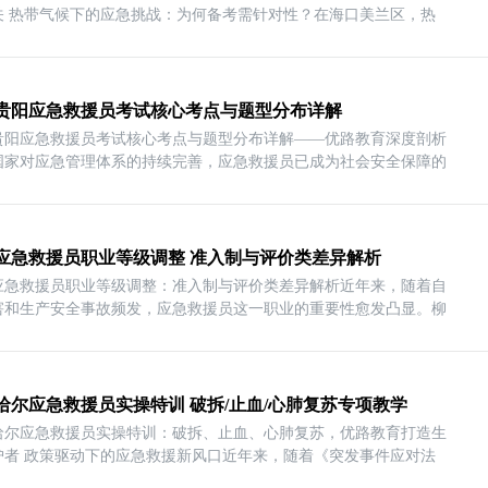
关 热带气候下的应急挑战：为何备考需针对性？在海口美兰区，热
26贵阳应急救援员考试核心考点与题型分布详解​
26贵阳应急救援员考试核心考点与题型分布详解——优路教育深度剖析
国家对应急管理体系的持续完善，应急救援员已成为社会安全保障的
应急救援员职业等级调整 准入制与评价类差异解析
应急救援员职业等级调整：准入制与评价类差异解析近年来，随着自
害和生产安全事故频发，应急救援员这一职业的重要性愈发凸显。柳
哈尔应急救援员实操特训 破拆/止血/心肺复苏专项教学
哈尔应急救援员实操特训：破拆、止血、心肺复苏，优路教育打造生
护者 政策驱动下的应急救援新风口近年来，随着《突发事件应对法