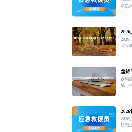
名热
20
20
政策
盘锦
盘锦
域，
20
20
瓶颈