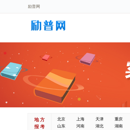
励普网
北京
上海
天津
重庆
地 方
山东
河南
湖北
湖南
报 考