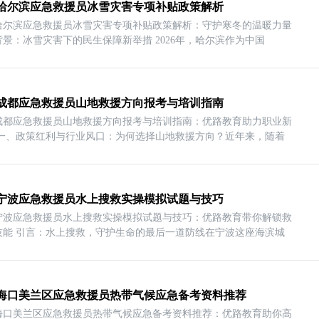
26哈尔滨应急救援员冰雪灾害专项补贴政策解析​
26哈尔滨应急救援员冰雪灾害专项补贴政策解析：守护寒冬的温暖力量
政策背景：冰雪灾害下的民生保障新举措 2026年，哈尔滨作为中国
26成都应急救援员山地救援方向报考与培训指南​
26成都应急救援员山地救援方向报考与培训指南：优路教育助力职业新
 一、政策红利与行业风口：为何选择山地救援方向？近年来，随着
26宁波应急救援员水上搜救实操模拟试题与技巧​
26宁波应急救援员水上搜救实操模拟试题与技巧：优路教育带你解锁救
技能 引言：水上搜救，守护生命的最后一道防线在宁波这座海滨城
26海口美兰区应急救援员热带气候应急备考资料推荐​
26海口美兰区应急救援员热带气候应急备考资料推荐：优路教育助你高