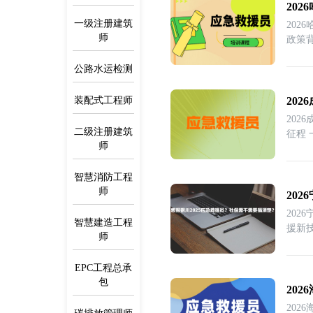
20
一级注册建筑
20
师
公路水运检测
装配式工程师
20
20
二级注册建筑
征程
师
智慧消防工程
师
20
20
智慧建造工程
援新
师
EPC工程总承
包
20
20