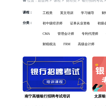
>
>
>
位置：
励普网
课程
财经类
银行招聘考试
课程：
工程类
英文培训
学习辅导
财
分类：
初中级经济师
证券从业资格
初级
CMA
管理会计师
专利代理师
财税税法
FRM
高级会计师
南宁高顿银行招聘考试培训
太原银