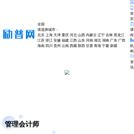
首
页
全国
请选择城市：
课
北京
上海
天津
重庆
河北
山西
内蒙古
辽宁
吉林
黑龙江
程
江苏
浙江
安徽
福建
江西
山东
河南
湖北
湖南
广东
广西
海南
四川
贵州
云南
西藏
陕西
甘肃
青海
宁夏
新疆
机
构
资
讯
管理会计师