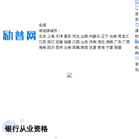
首
页
全国
请选择城市：
课
北京
上海
天津
重庆
河北
山西
内蒙古
辽宁
吉林
黑龙江
程
江苏
浙江
安徽
福建
江西
山东
河南
湖北
湖南
广东
广西
海南
四川
贵州
云南
西藏
陕西
甘肃
青海
宁夏
新疆
机
构
资
讯
银行从业资格