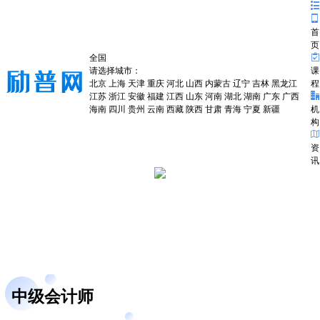
首
页
全国
请选择城市：
课
北京
上海
天津
重庆
河北
山西
内蒙古
辽宁
吉林
黑龙江
程
江苏
浙江
安徽
福建
江西
山东
河南
湖北
湖南
广东
广西
海南
四川
贵州
云南
西藏
陕西
甘肃
青海
宁夏
新疆
机
构
资
讯
中级会计师