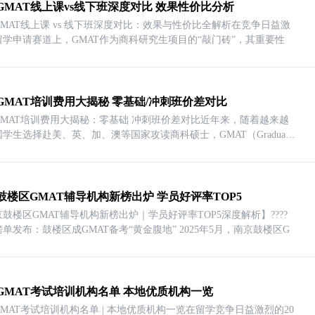
GMAT线上课vs线下班深度对比 效果性价比分析
MAT线上课 vs 线下班深度对比：效果与性价比全解析在竞争日益激
留学申请赛道上，GMAT作为商科研究生项目的“敲门砖”，其重要性
GMAT培训费用大揭秘 零基础/冲刺班价差对比
GMAT培训费用大揭秘：零基础 冲刺班价差对比近年来，随着越来越
学生选择赴美、英、加、澳等国家攻读商科硕士，GMAT（Graduate
鼓楼区GMAT辅导机构新榜出炉 学员好评率TOP5
鼓楼区GMAT辅导机构新榜出炉｜学员好评率TOP5深度解析】????
权威榜单发布：鼓楼区成GMAT备考“黄金腹地” 2025年5月，南京鼓楼区G
GMAT考试培训机构名单 本地优质机构一览
MAT考试培训机构名单 | 本地优质机构一览在留学竞争日益激烈的20