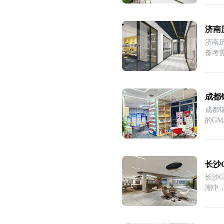
济南
济南
备考
成都
成都
的G
长沙
长沙
潮中