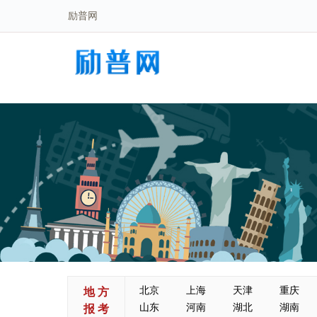
励普网
北京
上海
天津
重庆
地 方
山东
河南
湖北
湖南
报 考