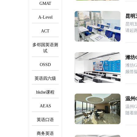
GMAT
昆明
A-Level
昆明
请起跑
ACT
年
多邻国英语测
试
潍坊
OSSD
潍坊G
英语四六级
hkdse课程
温州
AEAS
温州
随着
敲
英语口语
商务英语