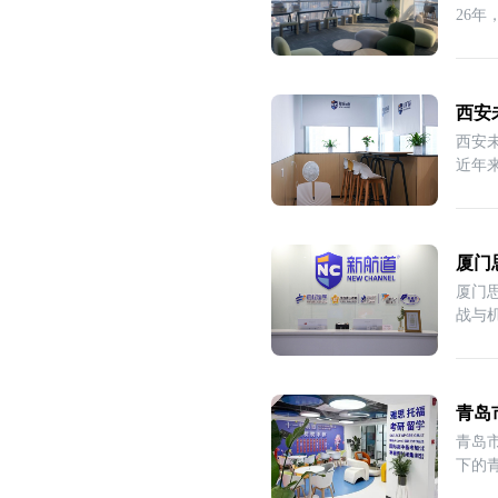
26
西安
西安
近年
其
厦门
厦门
战与
青岛
青岛
下的