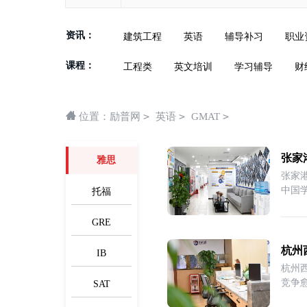
资讯：
建筑工程
英语
辅导补习
职业
课程：
工程类
英文培训
学习辅导
财
>
>
>
位置：
励普网
英语
GMAT
张家
雅思
张家
中国学
托福
GRE
杭州
IB
杭州西
竞争
SAT
砖