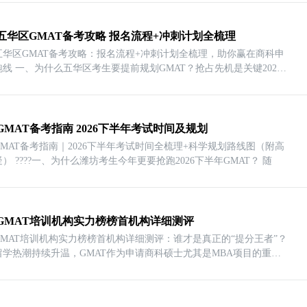
五华区GMAT备考攻略 报名流程+冲刺计划全梳理
五华区GMAT备考攻略：报名流程+冲刺计划全梳理，助你赢在商科申
线 一、为什么五华区考生要提前规划GMAT？抢占先机是关键2026
GMAT备考指南 2026下半年考试时间及规划
MAT备考指南｜2026下半年考试时间全梳理+科学规划路线图（附高
频答疑） ????一、为什么潍坊考生今年更要抢跑2026下半年GMAT？ 随
GMAT培训机构实力榜榜首机构详细测评
GMAT培训机构实力榜榜首机构详细测评：谁才是真正的“提分王者”？
留学热潮持续升温，GMAT作为申请商科硕士尤其是MBA项目的重要