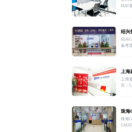
MA
绍兴
绍兴
备考
上海
上海
言：GMAT备
主
珠海
珠海