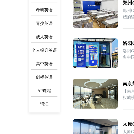
郑州
考研英语
郑州G
烈的
青少英语
成人英语
洛阳
个人提升英语
洛阳
多中国
M
高中英语
剑桥英语
南京
AP课程
【南京
词汇
太原
太原G