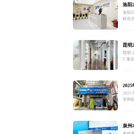
洛阳
洛阳2
砖在
昆明
昆明 
T 
20
202
学和
泉州
泉州