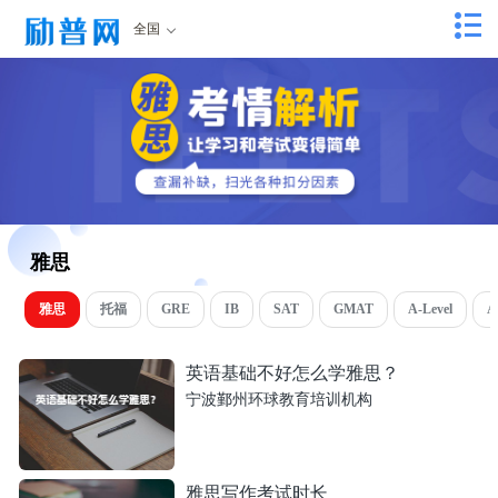
全国
雅思
雅思
托福
GRE
IB
SAT
GMAT
A-Level
A
英语基础不好怎么学雅思？
宁波鄞州环球教育培训机构
雅思写作考试时长