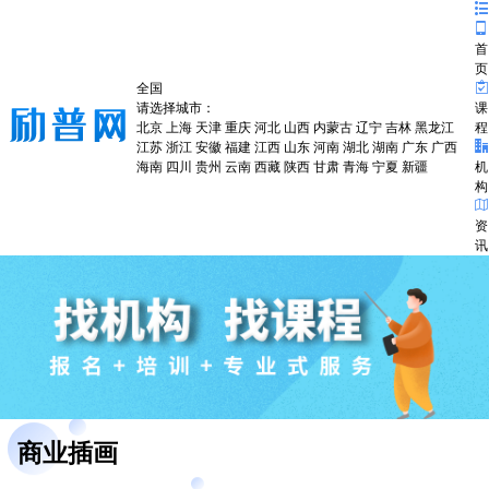
首
页
全国
请选择城市：
课
北京
上海
天津
重庆
河北
山西
内蒙古
辽宁
吉林
黑龙江
程
江苏
浙江
安徽
福建
江西
山东
河南
湖北
湖南
广东
广西
海南
四川
贵州
云南
西藏
陕西
甘肃
青海
宁夏
新疆
机
构
资
讯
商业插画