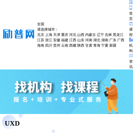
首
页
全国
请选择城市：
课
北京
上海
天津
重庆
河北
山西
内蒙古
辽宁
吉林
黑龙江
程
江苏
浙江
安徽
福建
江西
山东
河南
湖北
湖南
广东
广西
海南
四川
贵州
云南
西藏
陕西
甘肃
青海
宁夏
新疆
机
构
资
讯
UXD