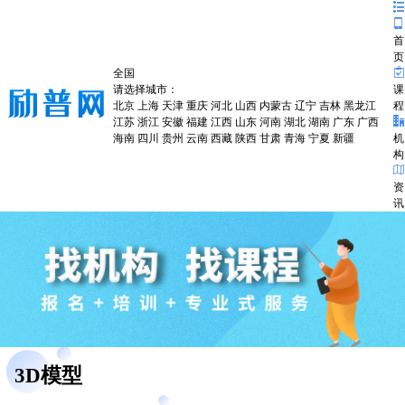
首
页
全国
请选择城市：
课
北京
上海
天津
重庆
河北
山西
内蒙古
辽宁
吉林
黑龙江
程
江苏
浙江
安徽
福建
江西
山东
河南
湖北
湖南
广东
广西
海南
四川
贵州
云南
西藏
陕西
甘肃
青海
宁夏
新疆
机
构
资
讯
3D模型