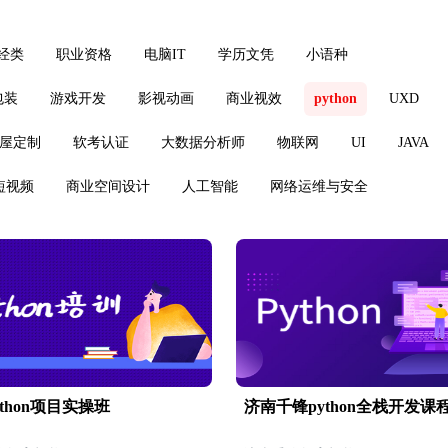
经类
职业资格
电脑IT
学历文凭
小语种
包装
游戏开发
影视动画
商业视效
python
UXD
屋定制
软考认证
大数据分析师
物联网
UI
JAVA
短视频
商业空间设计
人工智能
网络运维与安全
thon项目实操班
济南千锋python全栈开发课