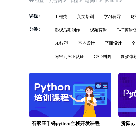
>
>
>
>
位置：
励普网
课程
电脑IT
python
课程：
工程类
英文培训
学习辅导
财
分类：
影视后期制作
视频剪辑
C4D剪辑
3D模型
室内设计
平面设计
全
阿里云ACP认证
CAD制图
新媒体
石家庄千锋python全栈开发课程
贵阳py