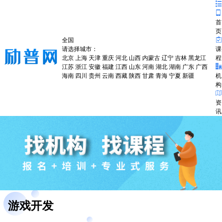
首
页
全国
请选择城市：
课
北京
上海
天津
重庆
河北
山西
内蒙古
辽宁
吉林
黑龙江
程
江苏
浙江
安徽
福建
江西
山东
河南
湖北
湖南
广东
广西
海南
四川
贵州
云南
西藏
陕西
甘肃
青海
宁夏
新疆
机
构
资
讯
游戏开发