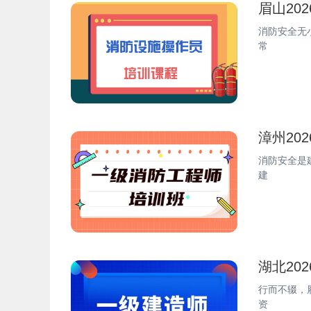
眉山20
消防安全无
常
漳州20
消防安全是
建
湖北20
行而不辍，
资